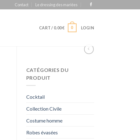
Contact
Le dressing des mariées
0
CART /
0.00
€
LOGIN
CATÉGORIES DU
PRODUIT
Cocktail
Collection Civile
Costume homme
Robes évasées