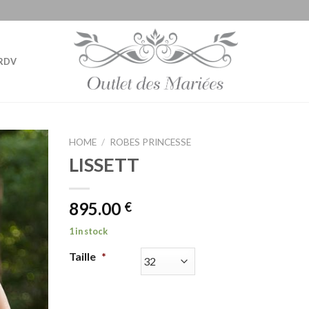
RDV
HOME
/
ROBES PRINCESSE
LISSETT
895.00
€
1 in stock
Taille
*