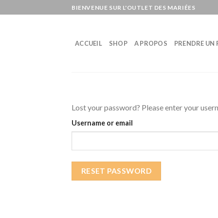
Skip
BIENVENUE SUR L'OUTLET DES MARIÉES
to
content
ACCUEIL
SHOP
A PROPOS
PRENDRE UN 
Lost your password? Please enter your userna
Username or email
RESET PASSWORD