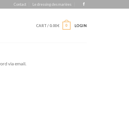
Contact
Le dressing des mariées
0
CART /
0.00
€
LOGIN
ord via email.